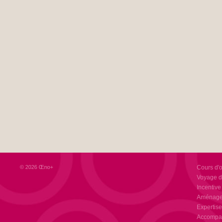
© 2026 Œno+
Cours d'
Voyage d
Incentive
Aménagem
Expertise
Accompag