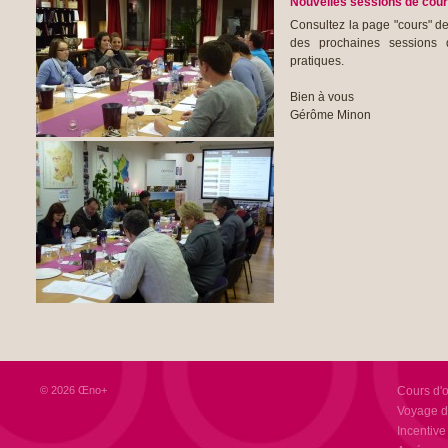
Nouvelles sessions de cour
Consultez la page "cours" de
des prochaines sessions 
pratiques.
Bien à vous
Gérôme Minon
© 2026 Œno+
Cours d'
Voyage d
Incentive